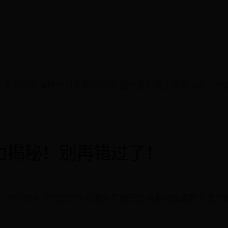
，大家有没有愉快的剁手啊？😏😏 虽然我们嘴上骂着 G胖
力揭秘！别再错过了！
，殊不知有些优质的手机靓号早就已经具备的极高数字资产属