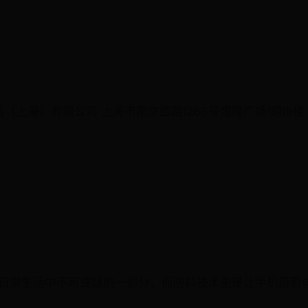
化妆品（上海）有限公司 上海市南京西路1266号恒隆广场1期19楼 热
日常生活中不可或缺的一部分，而防抖技术更是让手机摄影