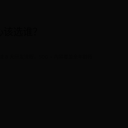
睿心该选谁？
 大研发流程，500 + 内容覆盖全年龄段