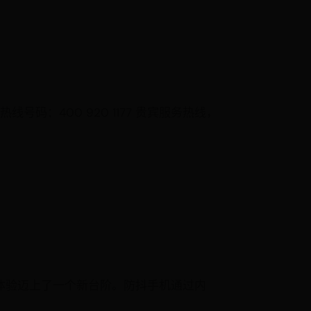
线号码：400 920 1177 贵宾服务热线，
体验迈上了一个新台阶。防抖手机通过内