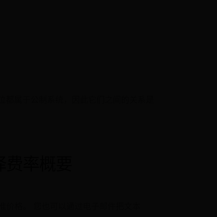
单位都属于公制系统，因此它们之间的关系是
翻译费率概要
准价格。 您也可以通过电子邮件把文本