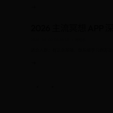
2026 主流冥想 APP
2026-08-02 08:36:59
赛程表
适合人群：有正念基础、想系统学习西方正统
文
<
>
章
导