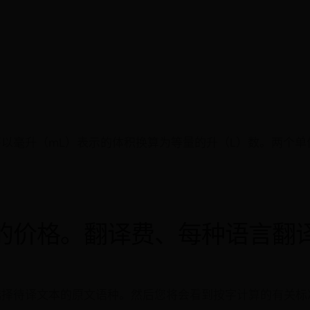
将以毫升（mL）表示的体积换算为等量的升（L）数。两个
or翻译社的价格。翻译费、每种语言
选择待译文本的原文语种。然后您将会看到按字计算的有关标