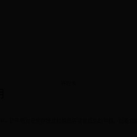
赛程表
用
中，铲子绝对是生存模式初期最容易被低估的神器。别看它