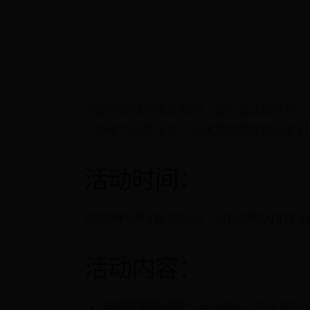
亲爱的足球大咖玩家们，我们激动地宣布，2
一场专为热爱足球、追求竞技巅峰的玩家们
活动时间：
2025年6月9日 00:00 - 2025年7月8日 23
活动内容：
全球联赛挑战赛：
活动期间，玩家将有