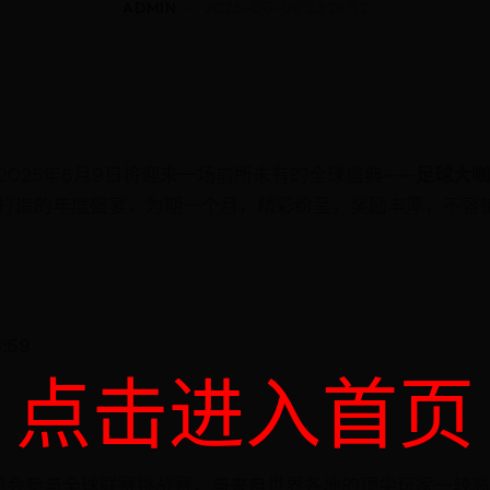
ADMIN
2025-06-09 23:28:52
025年6月9日将迎来一场前所未有的全球盛典——
足球大咖
打造的年度盛宴，为期一个月，精彩纷呈，奖励丰厚，不容
:59
点击进入首页
机会参与全球联赛挑战赛，与来自世界各地的顶尖玩家一较高