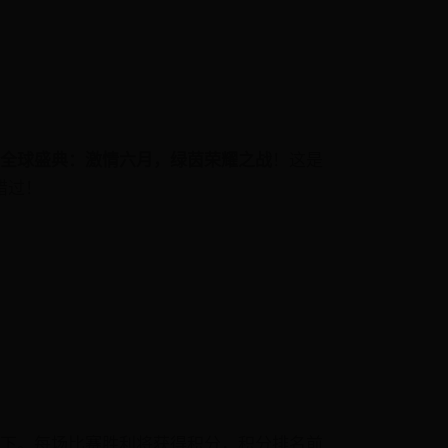
全球盛典：激情六月，绿茵荣耀之战
！这是
错过！
下。每场比赛胜利将获得积分，积分排名前