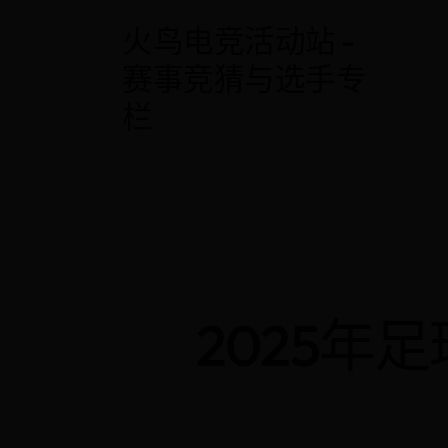
火鸟电竞活动站 -
赛事竞猜与选手专
栏
2025年