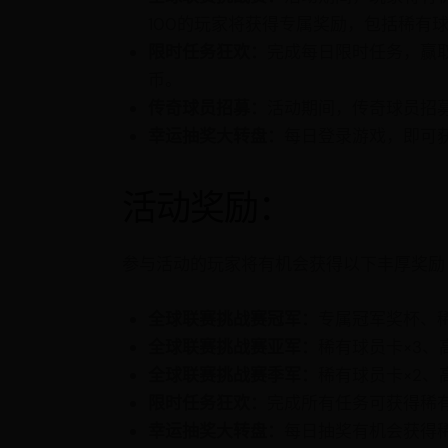
100的玩家将获得专属奖励，包括稀有
限时任务狂欢：
完成每日限时任务，赢
币。
传奇球员招募：
活动期间，传奇球员招
幸运抽奖大转盘：
每日登录游戏，即可
活动奖励：
参与活动的玩家将有机会获得以下丰厚奖励
全球联赛挑战赛冠军：
专属冠军奖杯、稀有
全球联赛挑战赛亚军：
稀有球员卡×3、高
全球联赛挑战赛季军：
稀有球员卡×2、高
限时任务狂欢：
完成所有任务可获得稀有道
幸运抽奖大转盘：
每日抽奖有机会获得