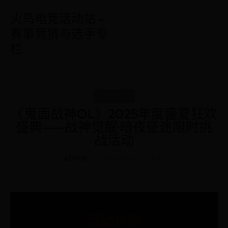
火鸟电竞活动站 -
赛事竞猜与选手专
栏
选手专栏
《鬼面战神OL》2025年度盛夏狂欢
盛典——战神觉醒·暗夜征途限时挑
战活动
ADMIN
2025-06-20 11:53:48
活动详情