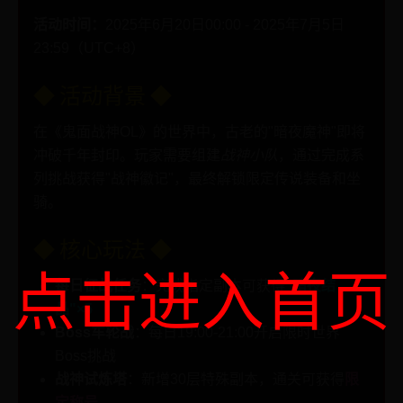
活动时间：
2025年6月20日00:00 - 2025年7月5日
23:59（UTC+8）
◆ 活动背景 ◆
在《鬼面战神OL》的世界中，古老的"暗夜魔神"即将
冲破千年封印。玩家需要组建
战神小队
，通过完成系
列挑战获得"战神徽记"，最终解锁限定传说装备和坐
骑。
◆ 核心玩法 ◆
点击进入首页
每日征战任务
：完成指定副本可获得
"暗夜结
晶"×5
Boss车轮战
：每日19:00-21:00开启限时世界
Boss挑战
战神试炼塔
：新增30层特殊副本，通关可获得
限
定称号