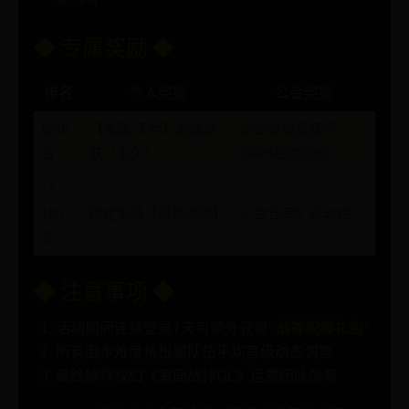
◆ 专属奖励 ◆
排名
个人奖励
公会奖励
前10
【鬼面·灭世】武器皮
全公会成员获得
名
肤（永久）
200%经验加成
11-
100
限定坐骑【暗影魔狼】
公会仓库扩容50格
名
◆ 注意事项 ◆
活动期间连续登录7天可额外获得
"战神祝福礼包"
所有副本难度将根据队伍平均等级动态调整
最终解释权归《鬼面战神OL》运营团队所有